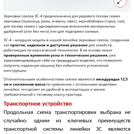
Зерновая сеялка ЗС-4 предназначена для рядового посева семян
зерновых (пшеница, рожь, ячмень, овес), зернобобовых (горох, соя),
для посева семян с одновременным внесением минеральных
удобрений (или без него) или для подкормки озимых.
ЗС-4 – младшая модель в нашей линейке зерновых сеялок, созданная
как
простое, надежное и доступное решение
для хозяйств,
работающих по классической технологии. В ее основе лежат
проверенные временем узлы и технические решения
, уже
зарекомендовавшие себя на предыдущих моделях, что позволило
получить надежную машину без избыточного усложнения
конструкции.
Отличительными особенностями сеялки являются
междурядье 12,5
см и сниженная масса
по сравнению с остальными моделями
линейки, что делает ее удобной в эксплуатации и менее
требовательной к тяговому классу трактора.
Транспортное устройство
Продольная схема транспортировки выбрана не
случайно: одним из ключевых преимуществ
транспортной системы линейки ЗС являются